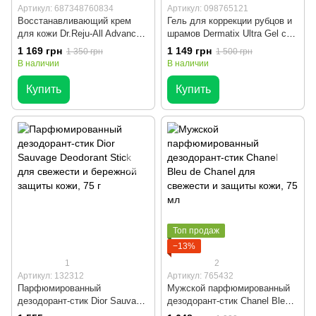
Артикул: 687348760834
Артикул: 098765121
Восстанавливающий крем
Гель для коррекции рубцов и
для кожи Dr.Reju-All Advanced
шрамов Dermatix Ultra Gel с
PDRN Rejuvenating Cream 20g
витамином С для
1 169 грн
1 149 грн
1 350 грн
1 500 грн
разглаживания и улучшения
В наличии
В наличии
тона кожи, 15 г
Купить
Купить
Топ продаж
−13%
1
2
Артикул: 132312
Артикул: 765432
Парфюмированный
Мужской парфюмированный
дезодорант-стик Dior Sauvage
дезодорант-стик Chanel Bleu
Deodorant Stick для свежести
de Chanel для свежести и