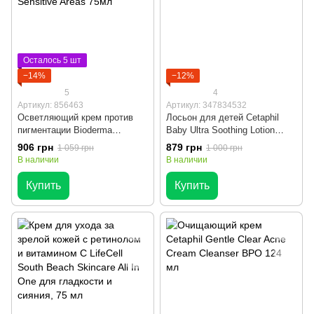
Осталось 5 шт
−14%
−12%
5
4
Артикул: 856463
Артикул: 347834532
Осветляющий крем против
Лосьон для детей Cetaphil
пигментации Bioderma
Baby Ultra Soothing Lotion
Pigmentbio Sensitive Areas
226g
906 грн
879 грн
1 059 грн
1 000 грн
75мл
В наличии
В наличии
Купить
Купить