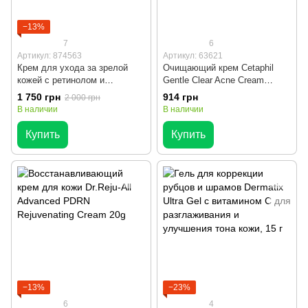
−13%
7
6
Артикул: 874563
Артикул: 63621
Крем для ухода за зрелой
Очищающий крем Cetaphil
кожей с ретинолом и
Gentle Clear Acne Cream
витамином С LifeCell South
Cleanser BPO 124 мл
1 750 грн
914 грн
2 000 грн
Beach Skincare All In One для
В наличии
В наличии
гладкости и сияния, 75 мл
Купить
Купить
−13%
−23%
6
4