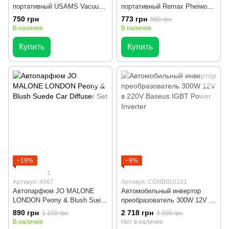
портативный USAMS Vacuum
портативный Remax Pheiwo
Cleaner
Series
750 грн
773 грн
880 грн
В наличии
В наличии
Купить
Купить
−19%
−9%
1
Артикул: 4567
Артикул: CGNB010101
Автопарфюм JO MALONE
Автомобильный инвертор
LONDON Peony & Blush Suede
преобразователь 300W 12V в
Car Diffuser Set
220V Baseus IGBT Power
890 грн
2 718 грн
1 100 грн
3 000 грн
Inverter
В наличии
Нет в наличии