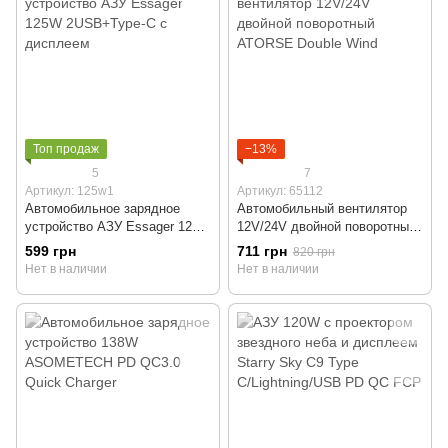
Топ продаж
−13%
5
7
Артикул: 125w1
Артикул: 65112
Автомобильное зарядное
Автомобильный вентилятор
устройство АЗУ Essager 125W
12V/24V двойной поворотный
2USB+Type-C c дисплеем
ATORSE Double Wind
599 грн
711 грн
820 грн
Нет в наличии
Нет в наличии