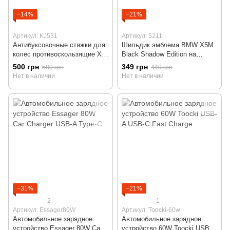
−14%
−21%
Артикул: KJ531
Артикул: 5211
Антибуксовочные стяжки для
Шильдик эмблема BMW X5M
колес противоскользящие X
Black Shadow Edition на
Drive 531 Комплект 10 шт
багажник
500 грн
349 грн
580 грн
440 грн
Нет в наличии
Нет в наличии
−31%
−21%
2
1
Артикул: Essager80W
Артикул: Toocki-60w
Автомобильное зарядное
Автомобильное зарядное
устройство Essager 80W Car
устройство 60W Toocki USB-A