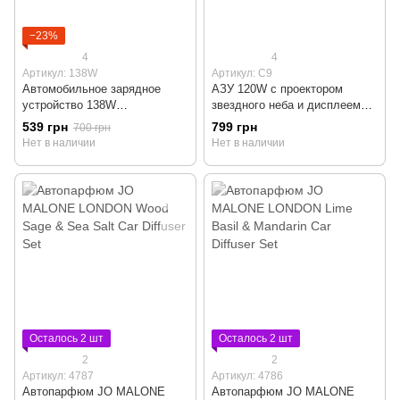
−23%
4
4
Артикул: 138W
Артикул: C9
Автомобильное зарядное
АЗУ 120W с проектором
устройство 138W
звездного неба и дисплеем
ASOMETECH PD QC3.0 Quick
Starry Sky C9 Type
539 грн
799 грн
700 грн
Charger
C/Lightning/USB PD QC FCP
Нет в наличии
Нет в наличии
Осталось 2 шт
Осталось 2 шт
2
2
Артикул: 4787
Артикул: 4786
Автопарфюм JO MALONE
Автопарфюм JO MALONE