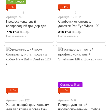
Топ продаж
−9%
−21%
5
2
Артикул: M-1
Артикул: 121112
Профессиональный
Салфетки от слезных
беспроводной гриндер для
дорожек Pet Eye Wipes 100шт
когтей Smehnser M1
для собак и кошек
775 грн
315 грн
850 грн
399 грн
Нет в наличии
Нет в наличии
Осталось 5 шт
−13%
−10%
3
8
Артикул: paw122
Артикул: M 6
Увлажняющий крем бальзам
Гриндер для когтей
для лап кошек и собак Paw
профессиональный Smehnser