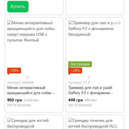
Купить
Топ продаж
−18%
−18%
5
3
Артикул: DM998
Артикул: F2 P
Мячик интерактивный
Триммер для лап и ушей
вращающийся для собак
Saffory F2 с фонариком
смарт игрушка USB с пультом
бесшумный
902 грн
449 грн
1 100 грн
550 грн
Желтый
Нет в наличии
Нет в наличии