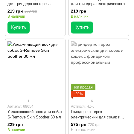
для гриндера когтереза
для гриндера электрического
электрического
219 грн
219 грн
270 грн
В наличии
В наличии
Купить
Купить
Топ продаж
−20%
1
6
Артикул: 68654
Артикул: HZ-6
Увлажняющий воск для собак
Гриндер когтерез
S-Remove Skin Soother 30 мл
электрический для собак и
кошек с фонариком
229 грн
575 грн
720 грн
профессиональный
В наличии
Нет в наличии