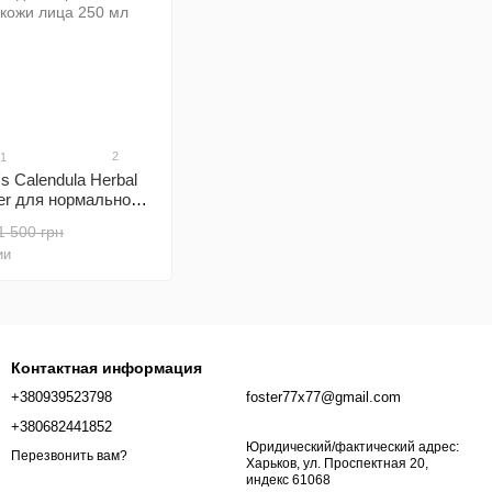
2
41
's Calendula Herbal
ной и
и лица 250 мл
1 500 грн
ии
Контактная информация
+380939523798
foster77x77@gmail.com
+380682441852
Юридический/фактический адрес:
Перезвонить вам?
Харьков, ул. Проспектная 20,
индекс 61068