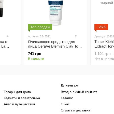
Топ продаж
−26%
4
2
Артикул: 2543521
Артикул: 2341
ка с
Очищающее средство для
Тоник Kiehl
 La
лица CeraVe Blemish Clay To
Extract Toner для нормаль
для всех
Foam Cleanser 118ml
жирной кож
741 грн
1 104 грн
В наличии
Нет в налич
Клиентам
Товары для дома
Вход в личный кабинет
Гаджеты и электроника
Каталог
Авто и путешествия
О нас
Оплата и доставка