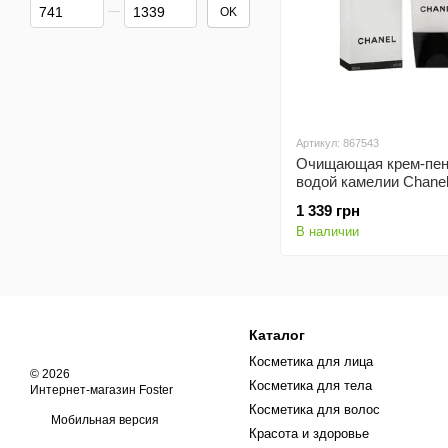
От Цена, грн
До Цена, грн
OK
Артикул: 867543
Очищающая крем-пен
водой камелии Chanel
Mousse смягчающая 
1 339 грн
типов кожи, 150 мл
В наличии
Каталог
Косметика для лица
© 2026
Косметика для тела
Интернет-магазин Foster
Косметика для волос
Мобильная версия
Красота и здоровье