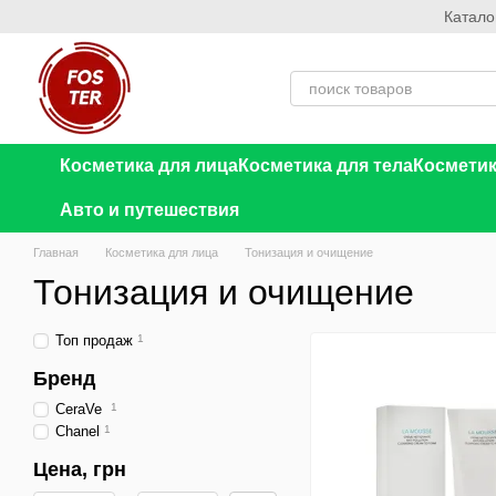
Катало
Перейти к основному контенту
Косметика для лица
Косметика для тела
Косметик
Авто и путешествия
Главная
Косметика для лица
Тонизация и очищение
Тонизация и очищение
Топ продаж
1
Бренд
CeraVe
1
Chanel
1
Цена, грн