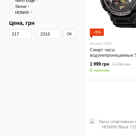
North Edge
Skmei
1
HONHX
3
Цена, грн
От Цена, грн
До Цена, грн
−9%
OK
Артикул: S251
Смарт часы
водонепроницаемые 
Watch SKMEI S251 IP6
1 999 грн
2 200 грн
В наличии