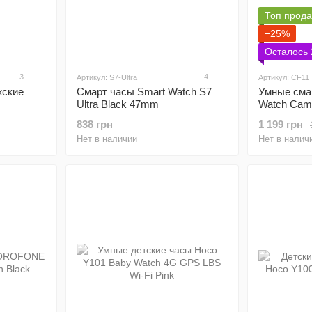
Топ прод
−25%
Осталось 
3
4
Артикул: S7-Ultra
Артикул: CF11
жские
Смарт часы Smart Watch S7
Умные сма
Ultra Black 47mm
Watch Camo
838 грн
1 199 грн
Нет в наличии
Нет в налич