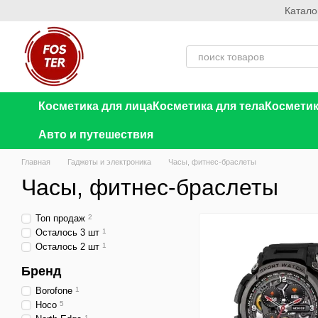
Катало
Перейти к основному контенту
Косметика для лица
Косметика для тела
Косметик
Авто и путешествия
Главная
Гаджеты и электроника
Часы, фитнес-браслеты
Часы, фитнес-браслеты
Топ продаж
2
Осталось 3 шт
1
Осталось 2 шт
1
Бренд
Borofone
1
Hoco
5
1