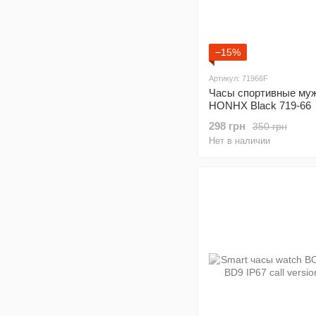
−15%
Артикул: 71966F
Часы спортивные му
HONHX Black 719-66
298 грн
350 грн
Нет в наличии