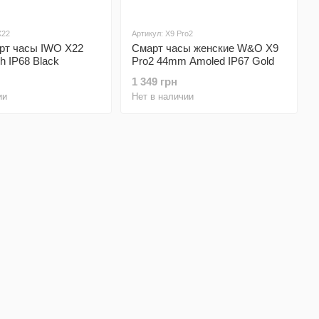
X22
Артикул: X9 Pro2
рт часы IWO X22
Смарт часы женские W&O X9
h IP68 Black
Pro2 44mm Amoled IP67 Gold
1 349 грн
ии
Нет в наличии