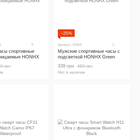
−25%
9
1
1
Артикул: 9340F
асы спортивные
Мужские спортивные часы с
оницаемые HONHX
подсветкой HONHX Green
339 грн
0 грн
450 грн
ии
Нет в наличии