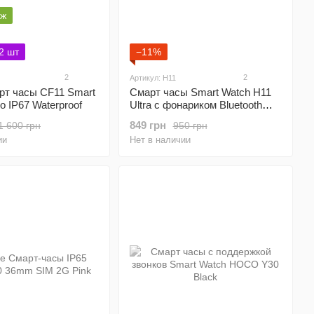
аж
2 шт
−11%
2
2
Артикул: H11
рт часы CF11 Smart
Смарт часы Smart Watch H11
 IP67 Waterproof
Ultra с фонариком Bluetooth
Black
849 грн
1 600 грн
950 грн
ии
Нет в наличии