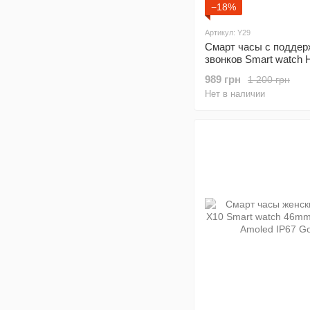
−18%
Артикул: Y29
Смарт часы с поддер
звонков Smart watch 
38mm Call version Bla
989 грн
1 200 грн
Нет в наличии