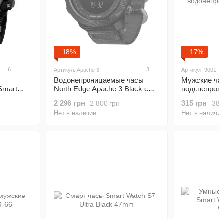
−18%
−17%
6
3
Артикул: Apache 3
Артикул: 9001-
Водонепроницаемые часы
Мужские ч
Smart
North Edge Apache 3 Black с
водонепр
7 Black
барометром и компасом
2 296 грн
315 грн
2 800 грн
38
Нет в наличии
Нет в налич