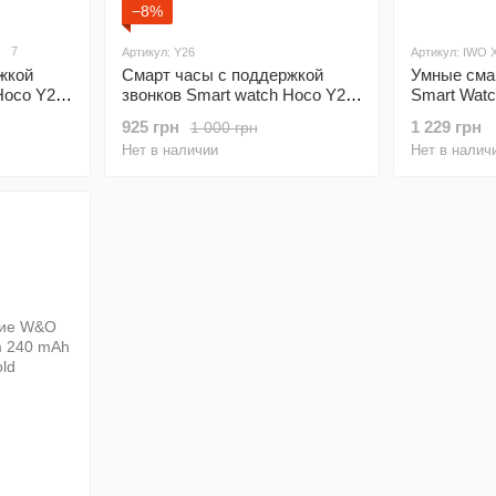
−8%
7
Артикул: Y26
Артикул: IWO 
жкой
Смарт часы с поддержкой
Умные сма
Hoco Y29
звонков Smart watch Hoco Y26
Smart Watc
ck
Call version Black
925 грн
1 229 грн
1 000 грн
Нет в наличии
Нет в налич