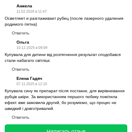
Анжела
11.02.2026 в 11:47
Осветляет и разглаживает рубец (после лазерного удаления
родимого пятна)
Ответить
Ольга
10.12.2025 в 09:09
Купувала для дитини від розтягнення.результат сподобався
стали набагато світліші.
Ответить
Елена Гадяч
07.11.2025 в 12:10
Купувала сину як препарат після постакне, для вирівнювання
рубців шкіри. За використанням першого тюбику помітила
ефект. вже замовила другий, бо розуміємо, що процес не
швидкий і довготривалий.
Ответить
Написать отзыв