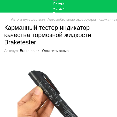
Авто и путешествия
Автомобильные аксессуары
Карманный
Карманный тестер индикатор
качества тормозной жидкости
Braketester
Артикул:
Braketester
Оставить отзыв