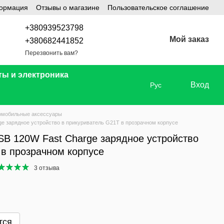
формация
Отзывы о магазине
Пользовательское соглашение
+380939523798
Мой заказ
+380682441852
Перезвонить вам?
ты и электроника
Вход
Рус
омобильные аксессуары
e зарядное устройство в прикуриватель G21T в прозрачном корпусе
B 120W Fast Charge зарядное устройство
 в прозрачном корпусе
3 отзыва
тся