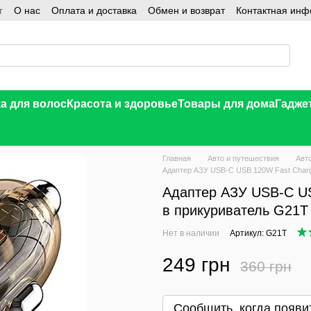
г
О нас
Оплата и доставка
Обмен и возврат
Контактная ин
а для волос
Красота и здоровье
Товары для дома
Гадже
Главная
Авто и путешествия
Авт
Адаптер АЗУ USB-С USB 120W Fast Charg
Адаптер АЗУ USB-С US
в прикуриватель G21T
Нет в наличии
Артикул: G21T
249 грн
360 грн
В желания
Сообщить, когда появи