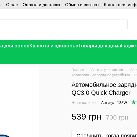
г
О нас
Оплата и доставка
Обмен и возврат
Контактная ин
а для волос
Красота и здоровье
Товары для дома
Гадже
Главная
Авто и путешествия
Авт
Автомобильное зарядное устройство 13
Автомобильное заряд
QC3.0 Quick Charger
Нет в наличии
Артикул: 138W
539 грн
700 грн
В желания
Сообщить, когда появи