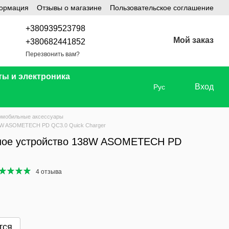
формация
Отзывы о магазине
Пользовательское соглашение
+380939523798
Мой заказ
+380682441852
Перезвонить вам?
ты и электроника
Вход
Рус
омобильные аксессуары
8W ASOMETECH PD QC3.0 Quick Charger
ное устройство 138W ASOMETECH PD
4 отзыва
тся