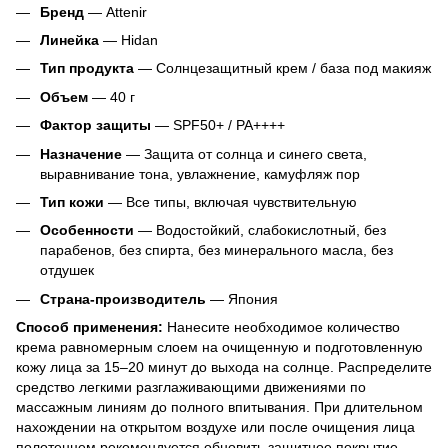
Бренд
— Attenir
Линейка
— Hidan
Тип продукта
— Солнцезащитный крем / база под макияж
Объем
— 40 г
Фактор защиты
— SPF50+ / PA++++
Назначение
— Защита от солнца и синего света,
выравнивание тона, увлажнение, камуфляж пор
Тип кожи
— Все типы, включая чувствительную
Особенности
— Водостойкий, слабокислотный, без
парабенов, без спирта, без минерального масла, без
отдушек
Страна-производитель
— Япония
Способ применения:
Нанесите необходимое количество
крема равномерным слоем на очищенную и подготовленную
кожу лица за 15–20 минут до выхода на солнце. Распределите
средство легкими разглаживающими движениями по
массажным линиям до полного впитывания. При длительном
нахождении на открытом воздухе или после очищения лица
полотенцем рекомендуется обновить защитное покрытие.