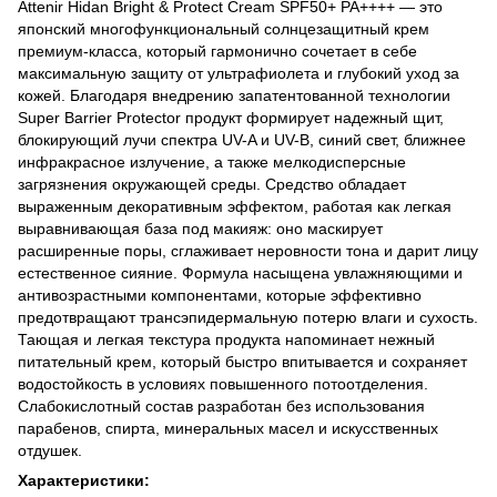
Attenir Hidan Bright & Protect Cream SPF50+ PA++++ — это
японский многофункциональный солнцезащитный крем
премиум-класса, который гармонично сочетает в себе
максимальную защиту от ультрафиолета и глубокий уход за
кожей. Благодаря внедрению запатентованной технологии
Super Barrier Protector продукт формирует надежный щит,
блокирующий лучи спектра UV-A и UV-B, синий свет, ближнее
инфракрасное излучение, а также мелкодисперсные
загрязнения окружающей среды. Средство обладает
выраженным декоративным эффектом, работая как легкая
выравнивающая база под макияж: оно маскирует
расширенные поры, сглаживает неровности тона и дарит лицу
естественное сияние. Формула насыщена увлажняющими и
антивозрастными компонентами, которые эффективно
предотвращают трансэпидермальную потерю влаги и сухость.
Тающая и легкая текстура продукта напоминает нежный
питательный крем, который быстро впитывается и сохраняет
водостойкость в условиях повышенного потоотделения.
Слабокислотный состав разработан без использования
парабенов, спирта, минеральных масел и искусственных
отдушек.
Характеристики: