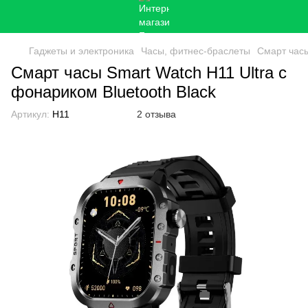
Гаджеты и электроника
Часы, фитнес-браслеты
Смарт часы
Смарт часы Smart Watch H11 Ultra с
фонариком Bluetooth Black
Артикул:
H11
2 отзыва