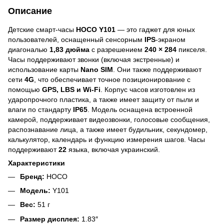
Описание
Детские смарт-часы
HOCO Y101
— это гаджет для юных
пользователей, оснащенный сенсорным
IPS
-экраном
диагональю
1,83 дюйма
с разрешением
240 × 284
пикселя.
Часы поддерживают звонки (включая экстренные) и
использование карты
Nano SIM
. Они также поддерживают
сети
4G
, что обеспечивает точное позиционирование с
помощью
GPS, LBS и Wi-Fi
. Корпус часов изготовлен из
ударопрочного пластика, а также имеет защиту от пыли и
влаги по стандарту
IP65
. Модель оснащена встроенной
камерой, поддерживает видеозвонки, голосовые сообщения,
распознавание лица, а также имеет будильник, секундомер,
калькулятор, календарь и функцию измерения шагов. Часы
поддерживают
22
языка, включая украинский.
Характеристики
Бренд:
HOCO
Модель:
Y101
Вес:
51 г
Размер дисплея:
1.83″