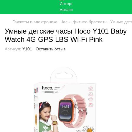
Гаджеты и электроника
Часы, фитнес-браслеты
Умные детс
Умные детские часы Hoco Y101 Baby
Watch 4G GPS LBS Wi-Fi Pink
Артикул:
Y101
Оставить отзыв