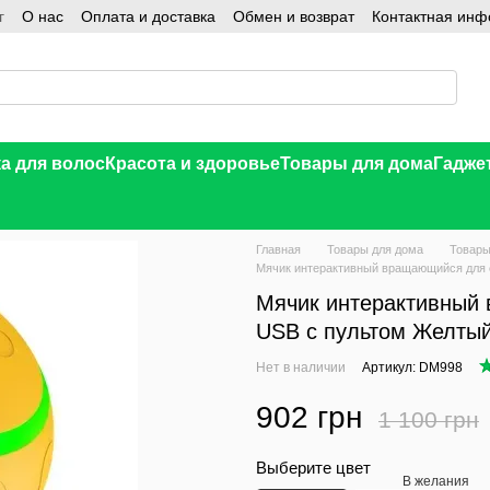
г
О нас
Оплата и доставка
Обмен и возврат
Контактная ин
а для волос
Красота и здоровье
Товары для дома
Гадже
Главная
Товары для дома
Товары
Мячик интерактивный вращающийся для 
Мячик интерактивный 
USB с пультом Желты
Нет в наличии
Артикул: DM998
902 грн
1 100 грн
Выберите цвет
В желания