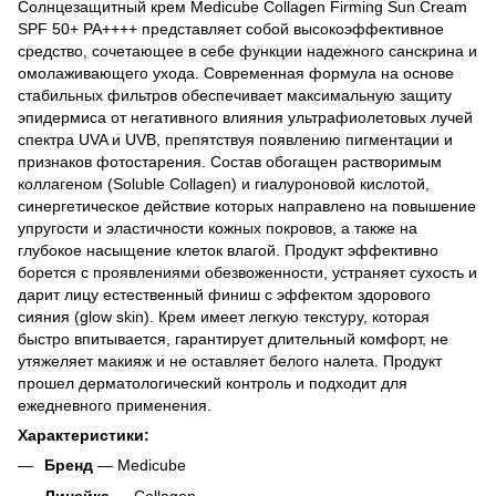
Солнцезащитный крем Medicube Collagen Firming Sun Cream
SPF 50+ PA++++ представляет собой высокоэффективное
средство, сочетающее в себе функции надежного санскрина и
омолаживающего ухода. Современная формула на основе
стабильных фильтров обеспечивает максимальную защиту
эпидермиса от негативного влияния ультрафиолетовых лучей
спектра UVA и UVB, препятствуя появлению пигментации и
признаков фотостарения. Состав обогащен растворимым
коллагеном (Soluble Collagen) и гиалуроновой кислотой,
синергетическое действие которых направлено на повышение
упругости и эластичности кожных покровов, а также на
глубокое насыщение клеток влагой. Продукт эффективно
борется с проявлениями обезвоженности, устраняет сухость и
дарит лицу естественный финиш с эффектом здорового
сияния (glow skin). Крем имеет легкую текстуру, которая
быстро впитывается, гарантирует длительный комфорт, не
утяжеляет макияж и не оставляет белого налета. Продукт
прошел дерматологический контроль и подходит для
ежедневного применения.
Характеристики:
Бренд
— Medicube
Линейка
— Collagen