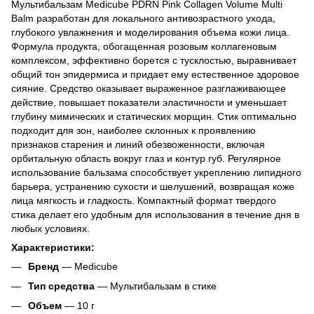
Мультибальзам Medicube PDRN Pink Collagen Volume Multi
Balm разработан для локального антивозрастного ухода,
глубокого увлажнения и моделирования объема кожи лица.
Формула продукта, обогащенная розовым коллагеновым
комплексом, эффективно борется с тусклостью, выравнивает
общий тон эпидермиса и придает ему естественное здоровое
сияние. Средство оказывает выраженное разглаживающее
действие, повышает показатели эластичности и уменьшает
глубину мимических и статических морщин. Стик оптимально
подходит для зон, наиболее склонных к проявлению
признаков старения и линий обезвоженности, включая
орбитальную область вокруг глаз и контур губ. Регулярное
использование бальзама способствует укреплению липидного
барьера, устранению сухости и шелушений, возвращая коже
лица мягкость и гладкость. Компактный формат твердого
стика делает его удобным для использования в течение дня в
любых условиях.
Характеристики:
Бренд
— Medicube
Тип средства
— Мультибальзам в стике
Объем
— 10 г