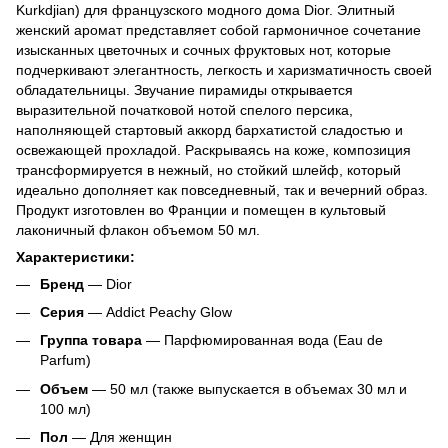
Kurkdjian) для французского модного дома Dior. Элитный
женский аромат представляет собой гармоничное сочетание
изысканных цветочных и сочных фруктовых нот, которые
подчеркивают элегантность, легкость и харизматичность своей
обладательницы. Звучание пирамиды открывается
выразительной початковой нотой спелого персика,
наполняющей стартовый аккорд бархатистой сладостью и
освежающей прохладой. Раскрываясь на коже, композиция
трансформируется в нежный, но стойкий шлейф, который
идеально дополняет как повседневный, так и вечерний образ.
Продукт изготовлен во Франции и помещен в культовый
лаконичный флакон объемом 50 мл.
Характеристики:
Бренд
— Dior
Серия
— Addict Peachy Glow
Группа товара
— Парфюмированная вода (Eau de
Parfum)
Объем
— 50 мл (также выпускается в объемах 30 мл и
100 мл)
Пол
— Для женщин