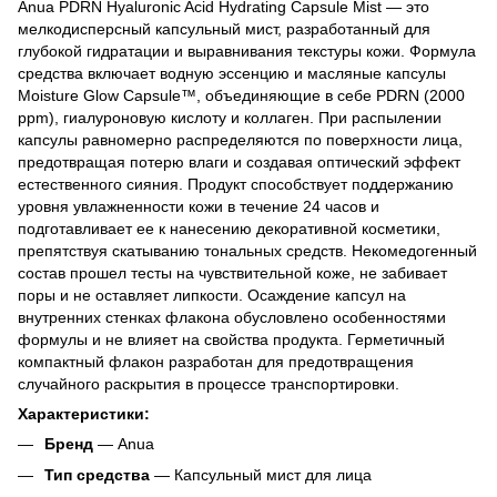
Anua PDRN Hyaluronic Acid Hydrating Capsule Mist — это
мелкодисперсный капсульный мист, разработанный для
глубокой гидратации и выравнивания текстуры кожи. Формула
средства включает водную эссенцию и масляные капсулы
Moisture Glow Capsule™, объединяющие в себе PDRN (2000
ppm), гиалуроновую кислоту и коллаген. При распылении
капсулы равномерно распределяются по поверхности лица,
предотвращая потерю влаги и создавая оптический эффект
естественного сияния. Продукт способствует поддержанию
уровня увлажненности кожи в течение 24 часов и
подготавливает ее к нанесению декоративной косметики,
препятствуя скатыванию тональных средств. Некомедогенный
состав прошел тесты на чувствительной коже, не забивает
поры и не оставляет липкости. Осаждение капсул на
внутренних стенках флакона обусловлено особенностями
формулы и не влияет на свойства продукта. Герметичный
компактный флакон разработан для предотвращения
случайного раскрытия в процессе транспортировки.
Характеристики:
Бренд
— Anua
Тип средства
— Капсульный мист для лица