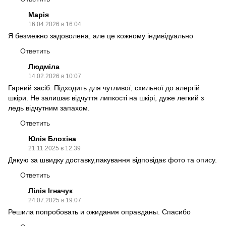
Марія
16.04.2026 в 16:04
Я безмежно задоволена, але це кожному індивідуально
Ответить
Людміла
14.02.2026 в 10:07
Гарний засіб. Підходить для чутливої, схильної до алергій
шкіри. Не залишає відчуття липкості на шкірі, дуже легкий з
ледь відчутним запахом.
Ответить
Юлія Блохіна
21.11.2025 в 12:39
Дякую за швидку доставку,пакування відповідає фото та опису.
Ответить
Лілія Ігначук
24.07.2025 в 19:07
Решила попробовать и ожидания оправданы. Спасибо