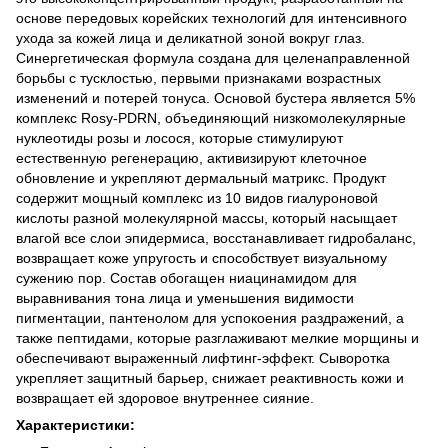
основе передовых корейских технологий для интенсивного
ухода за кожей лица и деликатной зоной вокруг глаз.
Синергетическая формула создана для целенаправленной
борьбы с тусклостью, первыми признаками возрастных
изменений и потерей тонуса. Основой бустера является 5%
комплекс Rosy-PDRN, объединяющий низкомолекулярные
нуклеотиды розы и лосося, которые стимулируют
естественную регенерацию, активизируют клеточное
обновление и укрепляют дермальный матрикс. Продукт
содержит мощный комплекс из 10 видов гиалуроновой
кислоты разной молекулярной массы, который насыщает
влагой все слои эпидермиса, восстанавливает гидробаланс,
возвращает коже упругость и способствует визуальному
сужению пор. Состав обогащен ниацинамидом для
выравнивания тона лица и уменьшения видимости
пигментации, пантенолом для успокоения раздражений, а
также пептидами, которые разглаживают мелкие морщины и
обеспечивают выраженный лифтинг-эффект. Сыворотка
укрепляет защитный барьер, снижает реактивность кожи и
возвращает ей здоровое внутреннее сияние.
Характеристики: