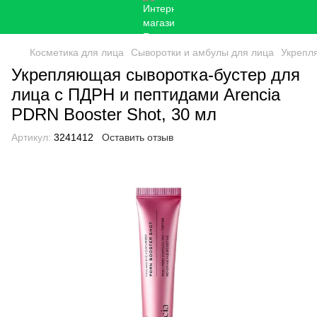
Косметика для лица
Сыворотки и амбулы для лица
Укрепля
Укрепляющая сыворотка-бустер для
лица с ПДРН и пептидами Arencia
PDRN Booster Shot, 30 мл
Артикул:
3241412
Оставить отзыв