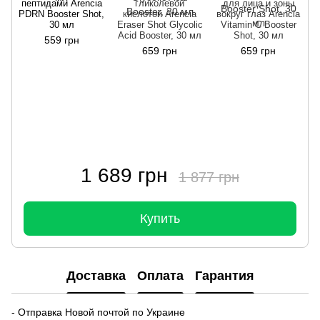
пептидами Arencia
гликолевой
для лица и зоны
P
PDRN Booster Shot,
кислотой Arencia
вокруг глаз Arencia
30 мл
Eraser Shot Glycolic
Vitamin C Booster
Acid Booster, 30 мл
Shot, 30 мл
559 грн
659 грн
659 грн
1 689 грн
1 877 грн
Купить
Доставка
Оплата
Гарантия
- Отправка Новой почтой по Украине