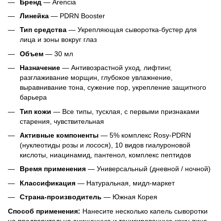
Бренд
— Arencia
Линейка
— PDRN Booster
Тип средства
— Укрепляющая сыворотка-бустер для
лица и зоны вокруг глаз
Объем
— 30 мл
Назначение
— Антивозрастной уход, лифтинг,
разглаживание морщин, глубокое увлажнение,
выравнивание тона, сужение пор, укрепление защитного
барьера
Тип кожи
— Все типы, тусклая, с первыми признаками
старения, чувствительная
Активные компоненты
— 5% комплекс Rosy-PDRN
(нуклеотиды розы и лосося), 10 видов гиалуроновой
кислоты, ниацинамид, пантенол, комплекс пептидов
Время применения
— Универсальный (дневной / ночной)
Классификация
— Натуральная, мидл-маркет
Страна-производитель
— Южная Корея
Способ применения:
Нанесите несколько капель сыворотки
на предварительно очищенную и тонизированную кожу лица,