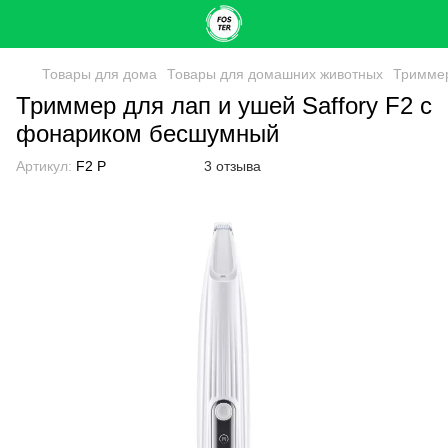
Товары для дома
Товары для домашних животных
Триммер
Триммер для лап и ушей Saffory F2 с
фонариком бесшумный
Артикул:
F2 P
3 отзыва