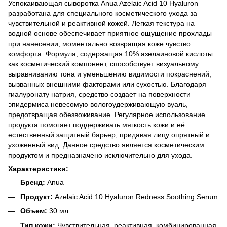
Успокаивающая сыворотка Anua Azelaic Acid 10 Hyaluron
разработана для специального косметического ухода за
чувствительной и реактивной кожей. Легкая текстура на
водной основе обеспечивает приятное ощущение прохлады
при нанесении, моментально возвращая коже чувство
комфорта. Формула, содержащая 10% азелаиновой кислоты
как косметический компонент, способствует визуальному
выравниванию тона и уменьшению видимости покраснений,
вызванных внешними факторами или сухостью. Благодаря
гиалуронату натрия, средство создает на поверхности
эпидермиса невесомую вологоудерживающую вуаль,
предотвращая обезвоживание. Регулярное использование
продукта помогает поддерживать мягкость кожи и её
естественный защитный барьер, придавая лицу опрятный и
ухоженный вид. Данное средство является косметическим
продуктом и предназначено исключительно для ухода.
Характеристики:
Бренд:
Anua
Продукт:
Azelaic Acid 10 Hyaluron Redness Soothing Serum
Объем:
30 мл
Тип кожи:
Чувствительная, реактивная, комбинированная