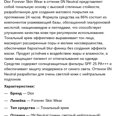
Dior Forever Skin Wear в оттенке 0N Neutral представляет
собой тональную основу с высокой степенью стойкости,
разработанную для создания матового покрытия на
протяжении 24 часов. Формула средства на 86% состоит из
компонентов ухаживающей базы, обогащенной гиалуроновой
кислотой, ниацинамидом и пептидами, что способствует
улучшению качества кожи при регулярном использовании.
Тональный крем эффективно выравнивает тон лица,
маскирует расширенные поры и мелкие несовершенства,
обеспечивая бархатный blur-финиш без создания эффекта
маски. Продукт устойчив к воздействию жары и влажности, а
также защищает пигмент от отпечатывания на одежде.
Средство содержит солнцезащитные фильтры SPF 25 PA+++ и
обеспечивает защиту эпидермиса от синего света. Оттенок 0N
Neutral разработан для очень светлой кожи с нейтральным
подтоном.
Характеристики:
Бренд
— Dior
Линейка
— Forever Skin Wear
Тип средства
— Тональный крем
Оттенок
— 0N Neutral (очень светлый нейтральный)