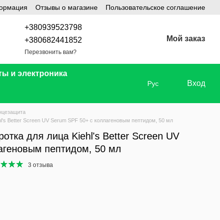
формация
Отзывы о магазине
Пользовательское соглашение
+380939523798
Мой заказ
+380682441852
Перезвонить вам?
ты и электроника
Вход
Рус
нцезащита
l's Better Screen UV Serum SPF 50+ с коллагеновым пептидом, 50 мл
тка для лица Kiehl's Better Screen UV
агеновым пептидом, 50 мл
3 отзыва