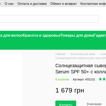
г
О нас
Оплата и доставка
Обмен и возврат
Контактная ин
а для волос
Красота и здоровье
Товары для дома
Гадже
Главная
Косметика для лица
Сол
Солнцезащитная сыворотка для лица Kieh
Солнцезащитная сыворо
Serum SPF 50+ с колл
В наличии
Артикул: 455232
1 679 грн
В желания
Купить