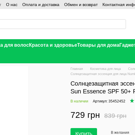
г
О нас
Оплата и доставка
Обмен и возврат
Контактная ин
а для волос
Красота и здоровье
Товары для дома
Гадже
Главная
Косметика для лица
Сол
Солнцезащитная эссенция для лица Numbuz
Солнцезащитная эссенц
Sun Essence SPF 50+ 
В наличии
Артикул: 35452452
729 грн
839 грн
В желания
Купить