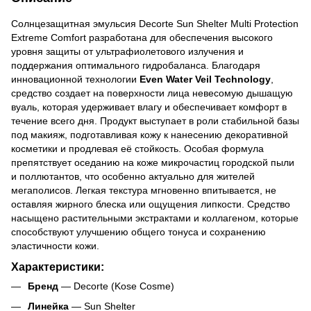
Солнцезащитная эмульсия Decorte Sun Shelter Multi Protection
Extreme Comfort разработана для обеспечения высокого
уровня защиты от ультрафиолетового излучения и
поддержания оптимального гидробаланса. Благодаря
инновационной технологии
Even Water Veil Technology
,
средство создает на поверхности лица невесомую дышащую
вуаль, которая удерживает влагу и обеспечивает комфорт в
течение всего дня. Продукт выступает в роли стабильной базы
под макияж, подготавливая кожу к нанесению декоративной
косметики и продлевая её стойкость. Особая формула
препятствует оседанию на коже микрочастиц городской пыли
и поллютантов, что особенно актуально для жителей
мегаполисов. Легкая текстура мгновенно впитывается, не
оставляя жирного блеска или ощущения липкости. Средство
насыщено растительными экстрактами и коллагеном, которые
способствуют улучшению общего тонуса и сохранению
эластичности кожи.
Характеристики:
Бренд
— Decorte (Kose Cosme)
Линейка
— Sun Shelter