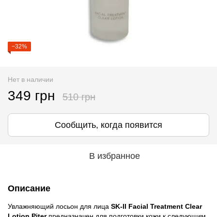
−32%
Нет в наличии
349 грн
510 грн
Сообщить, когда появится
В избранное
Описание
Увлажняющий лосьон для лица
SK-II Facial Treatment Clear
Lotion Piter
предназначен для подготовки кожи к следующим