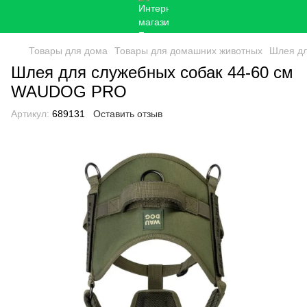
Товары для дома
Товары для домашних животных
Шлея дл
Шлея для служебных собак 44-60 см
WAUDOG PRO
Артикул:
689131
Оставить отзыв