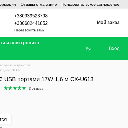
формация
Отзывы о магазине
Пользовательское соглашение
+380939523798
Мой заказ
+380682441852
Перезвонить вам?
ты и электроника
Вход
Рус
арядные устройства
W 1,6 м CX-U613
 6 USB портами 17W 1,6 м CX-U613
3 отзыва
тся