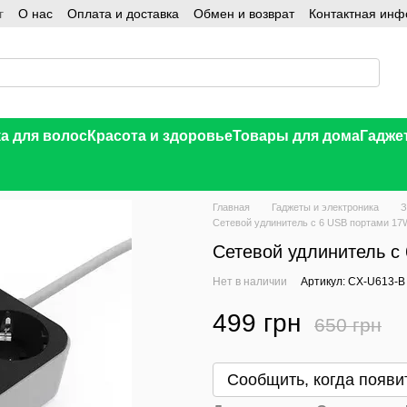
г
О нас
Оплата и доставка
Обмен и возврат
Контактная ин
а для волос
Красота и здоровье
Товары для дома
Гадже
Главная
Гаджеты и электроника
З
Сетевой удлинитель с 6 USB портами 17
Сетевой удлинитель с
Нет в наличии
Артикул: CX-U613-B
499 грн
650 грн
В желания
Сообщить, когда появи