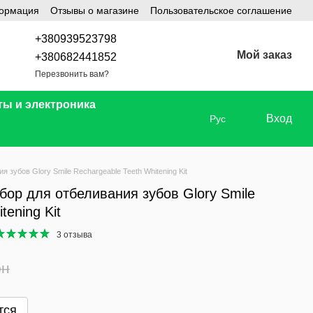
формация
Отзывы о магазине
Пользовательское соглашение
+380939523798
Мой заказ
+380682441852
Перезвонить вам?
ты и электроника
Вход
Рус
зубов Glory Smile Rechargeable Teeth Whitening Kit
ор для отбеливания зубов Glory Smile
tening Kit
3 отзыва
рн
тся