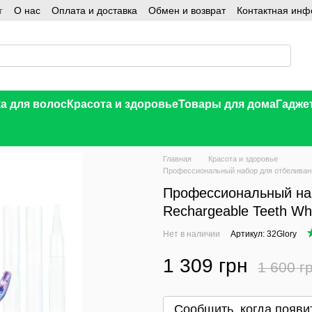
г
О нас
Оплата и доставка
Обмен и возврат
Контактная ин
а для волос
Красота и здоровье
Товары для дома
Гадже
Главная
Красота и здоровье
Профессиональный набор для отбеливания 
Профессиональный наб
Rechargeable Teeth Whi
Нет в наличии
Артикул: 32Glory
1 309 грн
1 600 г
В желания
Сообщить, когда появи