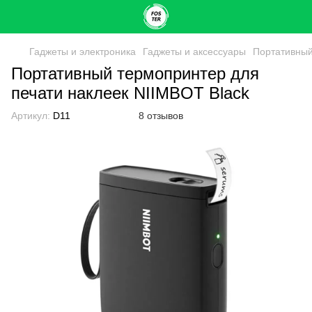
Гаджеты и электроника
Гаджеты и аксессуары
Портативный
Портативный термопринтер для
печати наклеек NIIMBOT Black
Артикул:
D11
8 отзывов