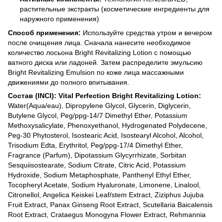
растительные экстракты (косметические ингредиенты для
наружного применения)
Способ применения:
Используйте средства утром и вечером
после очищения лица. Сначала нанесите необходимое
количество лосьона Bright Revitalizing Lotion с помощью
ватного диска или ладоней. Затем распределите эмульсию
Bright Revitalizing Emulsion по коже лица массажными
движениями до полного впитывания.
Состав (INCI):
Vital Perfection Bright Revitalizing Lotion:
Water(Aqua/eau), Dipropylene Glycol, Glycerin, Diglycerin,
Butylene Glycol, Peg/ppg-14/7 Dimethyl Ether, Potassium
Methoxysalicylate, Phenoxyethanol, Hydrogenated Polydecene,
Peg-30 Phytosterol, Isostearic Acid, Isostearyl Alcohol, Alcohol,
Trisodium Edta, Erythritol, Peg/ppg-17/4 Dimethyl Ether,
Fragrance (Parfum), Dipotassium Glycyrrhizate, Sorbitan
Sesquiisostearate, Sodium Citrate, Citric Acid, Potassium
Hydroxide, Sodium Metaphosphate, Panthenyl Ethyl Ether,
Tocopheryl Acetate, Sodium Hyaluronate, Limonene, Linalool,
Citronellol, Angelica Keiskei Leaf/stem Extract, Ziziphus Jujuba
Fruit Extract, Panax Ginseng Root Extract, Scutellaria Baicalensis
Root Extract, Crataegus Monogyna Flower Extract, Rehmannia