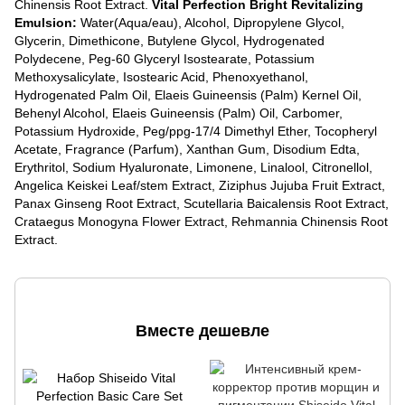
Chinensis Root Extract.
Vital Perfection Bright Revitalizing
Emulsion:
Water(Aqua/eau), Alcohol, Dipropylene Glycol,
Glycerin, Dimethicone, Butylene Glycol, Hydrogenated
Polydecene, Peg-60 Glyceryl Isostearate, Potassium
Methoxysalicylate, Isostearic Acid, Phenoxyethanol,
Hydrogenated Palm Oil, Elaeis Guineensis (Palm) Kernel Oil,
Behenyl Alcohol, Elaeis Guineensis (Palm) Oil, Carbomer,
Potassium Hydroxide, Peg/ppg-17/4 Dimethyl Ether, Tocopheryl
Acetate, Fragrance (Parfum), Xanthan Gum, Disodium Edta,
Erythritol, Sodium Hyaluronate, Limonene, Linalool, Citronellol,
Angelica Keiskei Leaf/stem Extract, Ziziphus Jujuba Fruit Extract,
Panax Ginseng Root Extract, Scutellaria Baicalensis Root Extract,
Crataegus Monogyna Flower Extract, Rehmannia Chinensis Root
Extract.
Вместе дешевле