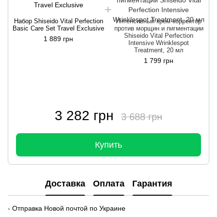
Н
Набор Shiseido Vital Perfection
Интенсивный крем-корректор
Basic Care Set Travel Exclusive
против морщин и пигментации
Shiseido Vital Perfection
1 889 грн
Intensive Wrinklespot
Treatment, 20 мл
1 799 грн
3 282 грн
3 688 грн
Купить
Доставка
Оплата
Гарантия
- Отправка Новой почтой по Украине