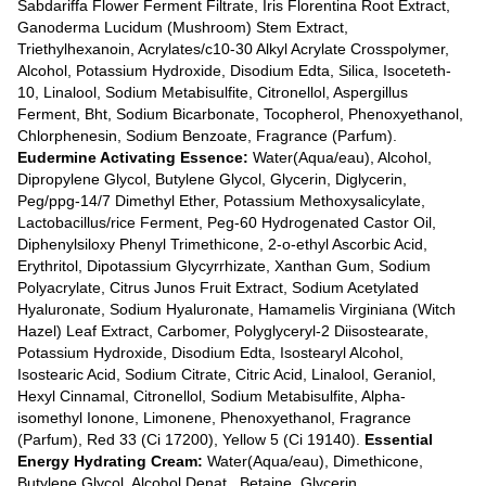
Sabdariffa Flower Ferment Filtrate, Iris Florentina Root Extract,
Ganoderma Lucidum (Mushroom) Stem Extract,
Triethylhexanoin, Acrylates/c10-30 Alkyl Acrylate Crosspolymer,
Alcohol, Potassium Hydroxide, Disodium Edta, Silica, Isoceteth-
10, Linalool, Sodium Metabisulfite, Citronellol, Aspergillus
Ferment, Bht, Sodium Bicarbonate, Tocopherol, Phenoxyethanol,
Chlorphenesin, Sodium Benzoate, Fragrance (Parfum).
Eudermine Activating Essence:
Water(Aqua/eau), Alcohol,
Dipropylene Glycol, Butylene Glycol, Glycerin, Diglycerin,
Peg/ppg-14/7 Dimethyl Ether, Potassium Methoxysalicylate,
Lactobacillus/rice Ferment, Peg-60 Hydrogenated Castor Oil,
Diphenylsiloxy Phenyl Trimethicone, 2-o-ethyl Ascorbic Acid,
Erythritol, Dipotassium Glycyrrhizate, Xanthan Gum, Sodium
Polyacrylate, Citrus Junos Fruit Extract, Sodium Acetylated
Hyaluronate, Sodium Hyaluronate, Hamamelis Virginiana (Witch
Hazel) Leaf Extract, Carbomer, Polyglyceryl-2 Diisostearate,
Potassium Hydroxide, Disodium Edta, Isostearyl Alcohol,
Isostearic Acid, Sodium Citrate, Citric Acid, Linalool, Geraniol,
Hexyl Cinnamal, Citronellol, Sodium Metabisulfite, Alpha-
isomethyl Ionone, Limonene, Phenoxyethanol, Fragrance
(Parfum), Red 33 (Ci 17200), Yellow 5 (Ci 19140).
Essential
Energy Hydrating Cream:
Water(Aqua/eau), Dimethicone,
Butylene Glycol, Alcohol Denat., Betaine, Glycerin,