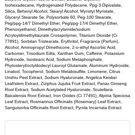
Isohexadecane, Hydrogenated Polydecene, Ppg-3 Dipivalate,
Silica, Behenyl Alcohol, Stearyl Alcohol, Myristyl Myristate,
Glyceryl Stearate Se, Polysorbate 60, Peg-100 Stearate,
Peg/ppg-14/7 Dimethyl Ether, Peg/ppg-17/4 Dimethyl Ether,
Phenoxyethanol, Dimethylacrylamide/sodium
Acryloyldimethyltaurate Crosspolymer, Titanium Dioxide (Ci
77891), Sorbitan Tristearate, Erythritol, Fragrance (Parfum),
Alcohol, Aminopropyl Dimethicone, 2-o-ethyl Ascorbic Acid,
Carbomer, Trisodium Edta, Xanthan Gum, Caffeine, Potassium
Hydroxide, Isostearic Acid, Sodium Metaphosphate,
Phytosteryl/octyldodecyl Lauroyl Glutamate, Aluminum Hydroxide,
Linalool, Tocopherol, Sodium Metabisulfite, Limonene, Citrus
Unshiu Peel Extract, Sodium Hyaluronate, Angelica Keiskei
Leaf/stem Extract, Ziziphus Jujuba Fruit Extract, Panax Ginseng
Root Extract, Sodium Acetylated Hyaluronate, Scutellaria
Baicalensis Root Extract, Iron Oxides (Ci 77491), Alpinia Speciosa
Leaf Extract, Rosmarinus Officinalis (Rosemary) Leaf Extract,
Sanguisorba Officinalis Root Extract, Pyrola Incarnata Extract.