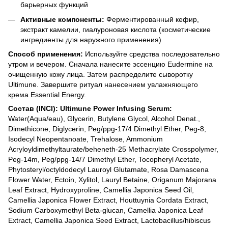
барьерных функций
Активные компоненты:
Ферментированный кефир,
экстракт камелии, гиалуроновая кислота (косметические
ингредиенты для наружного применения)
Способ применения:
Используйте средства последовательно
утром и вечером. Сначала нанесите эссенцию Eudermine на
очищенную кожу лица. Затем распределите сыворотку
Ultimune. Завершите ритуал нанесением увлажняющего
крема Essential Energy.
Состав (INCI):
Ultimune Power Infusing Serum:
Water(Aqua/eau), Glycerin, Butylene Glycol, Alcohol Denat.,
Dimethicone, Diglycerin, Peg/ppg-17/4 Dimethyl Ether, Peg-8,
Isodecyl Neopentanoate, Trehalose, Ammonium
Acryloyldimethyltaurate/beheneth-25 Methacrylate Crosspolymer,
Peg-14m, Peg/ppg-14/7 Dimethyl Ether, Tocopheryl Acetate,
Phytosteryl/octyldodecyl Lauroyl Glutamate, Rosa Damascena
Flower Water, Ectoin, Xylitol, Lauryl Betaine, Origanum Majorana
Leaf Extract, Hydroxyproline, Camellia Japonica Seed Oil,
Camellia Japonica Flower Extract, Houttuynia Cordata Extract,
Sodium Carboxymethyl Beta-glucan, Camellia Japonica Leaf
Extract, Camellia Japonica Seed Extract, Lactobacillus/hibiscus