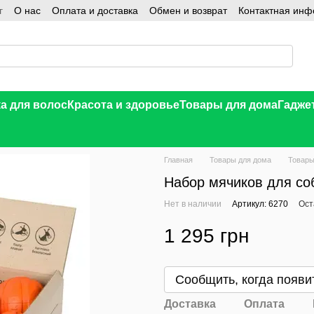
г
О нас
Оплата и доставка
Обмен и возврат
Контактная ин
а для волос
Красота и здоровье
Товары для дома
Гадже
Главная
Товары для дома
Товары
Набор мячиков для со
Нет в наличии
Артикул: 6270
Ост
1 295 грн
В желания
Сообщить, когда появи
Доставка
Оплата