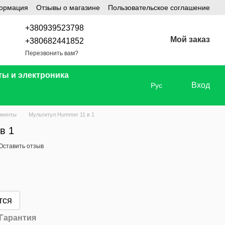
формация
Отзывы о магазине
Пользовательское соглашение
+380939523798
Мой заказ
+380682441852
Перезвонить вам?
ты и электроника
Вход
Рус
ументы
Мультитул Hummer 11 в 1
в 1
Оставить отзыв
тся
Гарантия