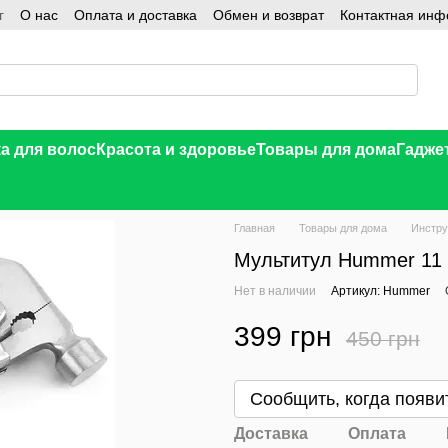
г
О нас
Оплата и доставка
Обмен и возврат
Контактная ин
а для волос
Красота и здоровье
Товары для дома
Гадже
Главная
Товары для дома
Инстр
Мультитул Hummer 11 
Нет в наличии
Артикул: Hummer
399 грн
450 грн
В желания
Сообщить, когда появи
Доставка
Оплата