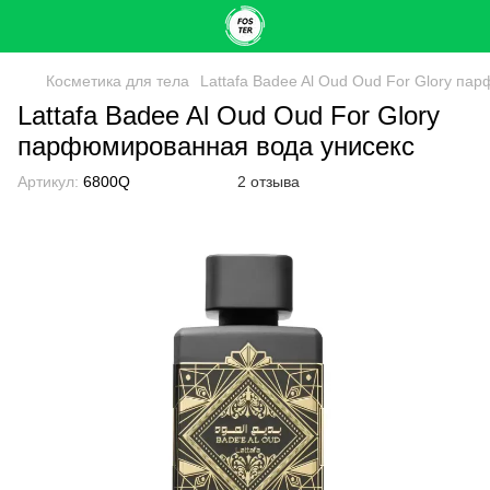
Косметика для тела
Lattafa Badee Al Oud Oud For Glory п
Lattafa Badee Al Oud Oud For Glory
парфюмированная вода унисекс
Артикул:
6800Q
2 отзыва