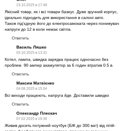
23.10.2025 в 17:49
Якісний товар, як і всі товари базеус. Дуже зручний корпус,
ідеально підходить для використання в салоні авто.
Також під'єдную його до електросамоката через понижувач
напруги до 12 в коли немає світла.
Ответить
Василь Ляшко
03.10.2025 в 13:31
Котел, лампа, швидка зарядка працює одночасно без
проблем. 90 ампер акамулятор за 6 годин втратив 0.5 в.
Ответить
Максим Матвієнко
04.08.2025 в 15:04
Всі виходи працюють, напруга йде. Доставили швидко
Ответить
Олександр Плескач
07.02.2025 в 19:39
Живив досить потужний ноутбук (БЖ до 300 ват) від літій-