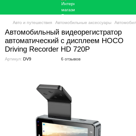
Авто и путешествия
Автомобильные аксессуары
Автомобил
Автомобильный видеорегистратор
автоматический с дисплеем HOCO
Driving Recorder HD 720P
Артикул:
DV9
6 отзывов