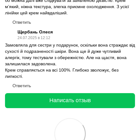
бо можна далі вже слідкувати за заявленою дієвістю. Крем
м’який, ніжна текстура, злегка приємне охолодження. З усієї
лінійки цей крем найвдаліший.
Ответить
Щербань Олеся
24.07.2025 в 12:12
Замовляла для сестри у подарунок, оскільки вона страждає від
сухості й подразненості шкіри. Вона ще й дуже чутливий
алергік, тому тестували з обережністю. Але на щастя, вона
залишилася задоволена.
Крем справляється на всі 100%. Глибоко зволожує, без
липкості.
Ответить
Написать отзыв