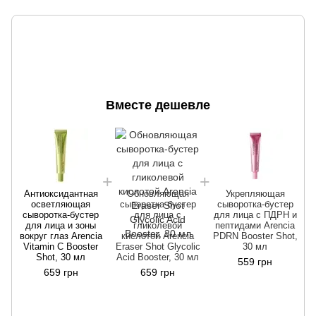
Вместе дешевле
Антиоксидантная
Обновляющая
Укрепляющая
осветляющая
сыворотка-бустер
сыворотка-бустер
сыворотка-бустер
для лица с
для лица с ПДРН и
для лица и зоны
гликолевой
пептидами Arencia
б
вокруг глаз Arencia
кислотой Arencia
PDRN Booster Shot,
Vitamin C Booster
Eraser Shot Glycolic
30 мл
Shot, 30 мл
Acid Booster, 30 мл
559 грн
659 грн
659 грн