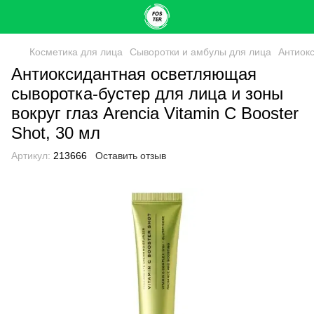
Косметика для лица
Сыворотки и амбулы для лица
Антиокс
Антиоксидантная осветляющая
сыворотка-бустер для лица и зоны
вокруг глаз Arencia Vitamin C Booster
Shot, 30 мл
Артикул:
213666
Оставить отзыв