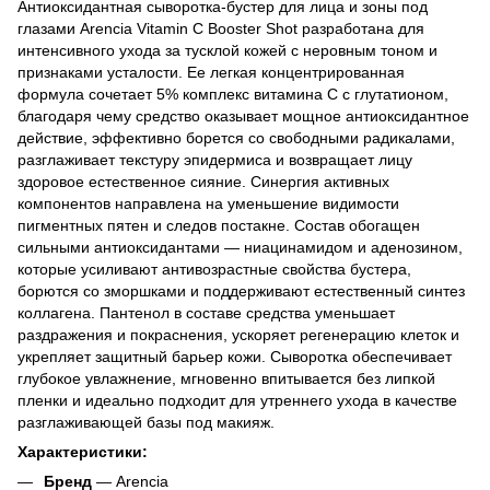
Антиоксидантная сыворотка-бустер для лица и зоны под
глазами Arencia Vitamin C Booster Shot разработана для
интенсивного ухода за тусклой кожей с неровным тоном и
признаками усталости. Ее легкая концентрированная
формула сочетает 5% комплекс витамина C с глутатионом,
благодаря чему средство оказывает мощное антиоксидантное
действие, эффективно борется со свободными радикалами,
разглаживает текстуру эпидермиса и возвращает лицу
здоровое естественное сияние. Синергия активных
компонентов направлена на уменьшение видимости
пигментных пятен и следов постакне. Состав обогащен
сильными антиоксидантами — ниацинамидом и аденозином,
которые усиливают антивозрастные свойства бустера,
борются со зморшками и поддерживают естественный синтез
коллагена. Пантенол в составе средства уменьшает
раздражения и покраснения, ускоряет регенерацию клеток и
укрепляет защитный барьер кожи. Сыворотка обеспечивает
глубокое увлажнение, мгновенно впитывается без липкой
пленки и идеально подходит для утреннего ухода в качестве
разглаживающей базы под макияж.
Характеристики:
Бренд
— Arencia