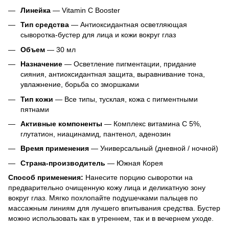
Линейка
— Vitamin C Booster
Тип средства
— Антиоксидантная осветляющая
сыворотка-бустер для лица и кожи вокруг глаз
Объем
— 30 мл
Назначение
— Осветление пигментации, придание
сияния, антиоксидантная защита, выравнивание тона,
увлажнение, борьба со зморшками
Тип кожи
— Все типы, тусклая, кожа с пигментными
пятнами
Активные компоненты
— Комплекс витамина C 5%,
глутатион, ниацинамид, пантенол, аденозин
Время применения
— Универсальный (дневной / ночной)
Страна-производитель
— Южная Корея
Способ применения:
Нанесите порцию сыворотки на
предварительно очищенную кожу лица и деликатную зону
вокруг глаз. Мягко похлопайте подушечками пальцев по
массажным линиям для лучшего впитывания средства. Бустер
можно использовать как в утреннем, так и в вечернем уходе.