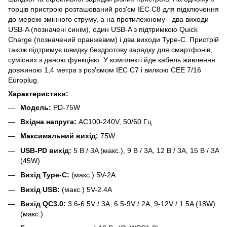
торців пристрою розташований роз'єм IEC C8 для підключення
до мережі змінного струму, а на протилежному - два виходи
USB-A (позначені синім), один USB-A з підтримкою Quick
Charge (позначений оранжевим) і два виходи Type-C. Пристрій
також підтримує швидку бездротову зарядку для смартфонів,
сумісних з даною функцією. У комплекті йде кабель живлення
довжиною 1,4 метра з роз'ємом IEC C7 і вилкою CEE 7/16
Europlug.
Характеристики:
Модель:
PD-75W
Вхідна напруга:
AC100-240V, 50/60 Гц
Максимальний вихід:
75W
USB-PD вихід:
5 В / 3A (макс.), 9 В / 3A, 12 В / 3A, 15 В / 3A
(45W)
Вихід Type-C:
(макс.) 5V-2A
Вихід USB:
(макс.) 5V-2.4A
Вихід QC3.0:
3.6-6.5V / 3A, 6.5-9V / 2A, 9-12V / 1.5A (18W)
(макс.)