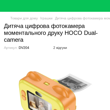
Товари для дому
Іграшки
Дитяча цифрова фотокамера мом
Дитяча цифрова фотокамера
моментального друку HOCO Dual-
camera
Артикул:
DV204
2 відгуки