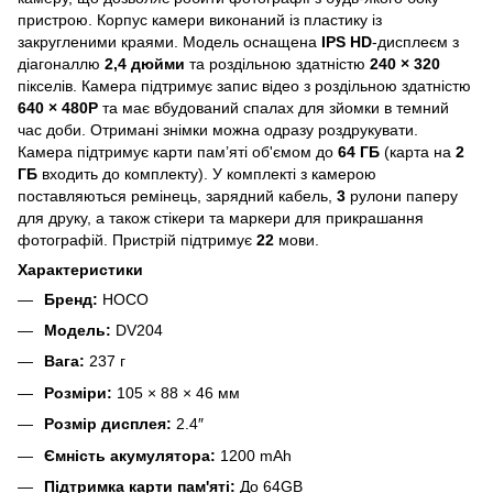
пристрою. Корпус камери виконаний із пластику із
закругленими краями. Модель оснащена
IPS HD
-дисплеєм з
діагоналлю
2,4 дюйми
та роздільною здатністю
240 × 320
пікселів. Камера підтримує запис відео з роздільною здатністю
640 × 480P
та має вбудований спалах для зйомки в темний
час доби. Отримані знімки можна одразу роздрукувати.
Камера підтримує карти пам’яті об'ємом до
64 ГБ
(карта на
2
ГБ
входить до комплекту). У комплекті з камерою
поставляються ремінець, зарядний кабель,
3
рулони паперу
для друку, а також стікери та маркери для прикрашання
фотографій. Пристрій підтримує
22
мови.
Характеристики
Бренд:
HOCO
Модель:
DV204
Вага:
237 г
Розміри:
105 × 88 × 46 мм
Розмір дисплея:
2.4″
Ємність акумулятора:
1200 mAh
Підтримка карти пам'яті:
До 64GB